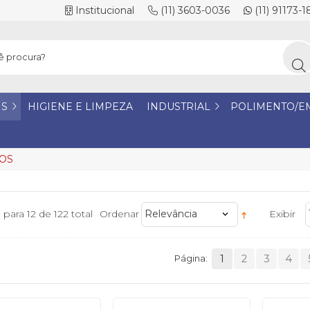
Institucional
(11) 3603-0036
(11) 91173-
IS
HIGIENE E LIMPEZA
INDUSTRIAL
POLIMENTO/E
OS
1 para 12 de 122 total
Ordenar
Relevância
Exibir
Página:
1
2
3
4