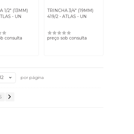
 1/2" (13MM)
TRINCHA 3/4" (19MM)
ATLAS - UN
419/2 - ATLAS - UN
ob consulta
preço sob consulta
12
por página
5