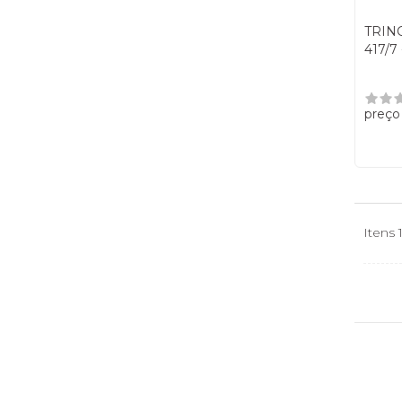
TRINC
417/7
preço
Itens 