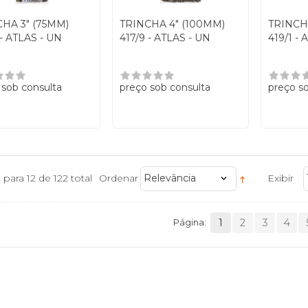
HA 3" (75MM)
TRINCHA 4" (100MM)
TRINCHA
 - ATLAS - UN
417/9 - ATLAS - UN
419/1 - 
 sob consulta
preço sob consulta
preço s
1 para 12 de 122 total
Ordenar
Relevância
Exibir
Página:
1
2
3
4