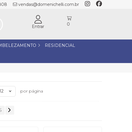
1808
vendas@domenichelli.com.br
0
Entrar
MBELEZAMENTO
RESIDENCIAL
12
por página
5