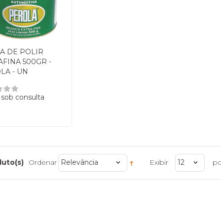
A DE POLIR
AFINA 500GR -
LA - UN
 sob consulta
duto(s)
Ordenar
Relevância
Exibir
12
po