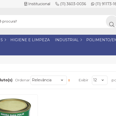
Institucional
(11) 3603-0036
(11) 91173-
IS
HIGIENE E LIMPEZA
INDUSTRIAL
POLIMENTO/E
duto(s)
Ordenar
Relevância
Exibir
12
po