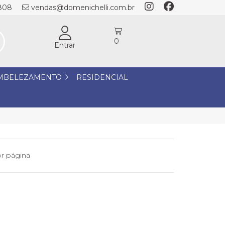
1808
vendas@domenichelli.com.br
0
Entrar
MBELEZAMENTO
RESIDENCIAL
r página