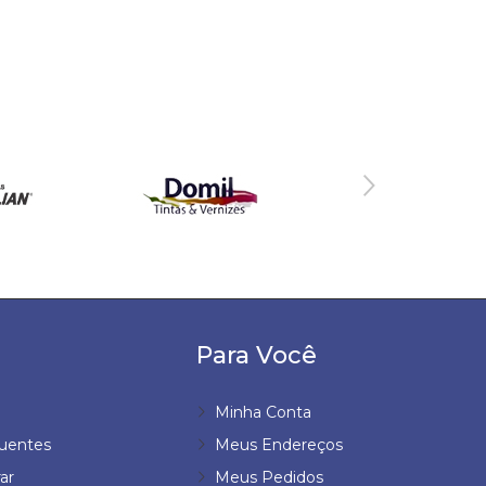
Para Você
Minha Conta
uentes
Meus Endereços
ar
Meus Pedidos