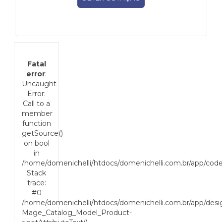
Fatal
error
:
Uncaught
Error:
Call to a
member
function
getSource()
on bool
in
/home/domenichelli/htdocs/domenichelli.com.br/app/cod
Stack
trace:
#0
/home/domenichelli/htdocs/domenichelli.com.br/app/desig
Mage_Catalog_Model_Product-