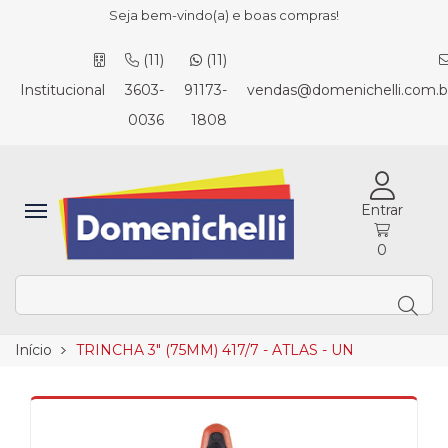
Seja bem-vindo(a) e boas compras!
(11)
(11)
Institucional
3603-
91173-
vendas@domenichelli.com.b
0036
1808
Entrar
0
Início
TRINCHA 3" (75MM) 417/7 - ATLAS - UN