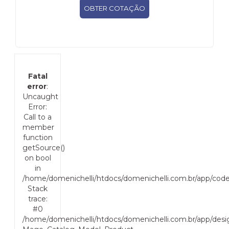
OBTER COTAÇÃO
Fatal
error
:
Uncaught
Error:
Call to a
member
function
getSource()
on bool
in
/home/domenichelli/htdocs/domenichelli.com.br/app/cod
Stack
trace:
#0
/home/domenichelli/htdocs/domenichelli.com.br/app/desig