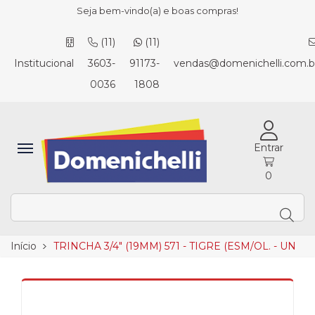
Seja bem-vindo(a) e boas compras!
(11)
(11)
Institucional
3603-
91173-
vendas@domenichelli.com.b
0036
1808
Entrar
0
Início
TRINCHA 3/4" (19MM) 571 - TIGRE (ESM/OL. - UN