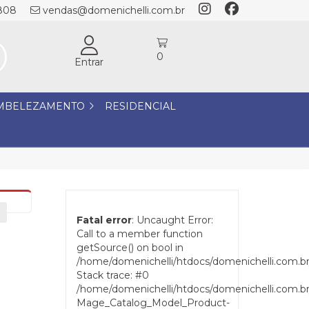
1808
vendas@domenichelli.com.br
0
Entrar
MBELEZAMENTO
RESIDENCIAL
Fatal error
: Uncaught Error:
Call to a member function
getSource() on bool in
/home/domenichelli/htdocs/domenichelli.com.b
Stack trace: #0
/home/domenichelli/htdocs/domenichelli.com.br/
Mage_Catalog_Model_Product-