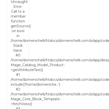
Uncaught
Error:
Call to a
member
function
getSource()
on bool
in
/home/domenichelli/htdocs/domenichelli.com.br/app/cod
Stack
trace:
#0
/home/domenichelli/htdocs/domenichelli.com.br/app/desig
Mage_Catalog_Model_Product-
>getAttributeText()
#1
/home/domenichelli/htdocs/domenichelli.com.br/app/cod
include('/home/domeniche...')
#2
/home/domenichelli/htdocs/domenichelli.com.br/app/cod
Mage_Core_Block_Template-
>fetchView()
#3