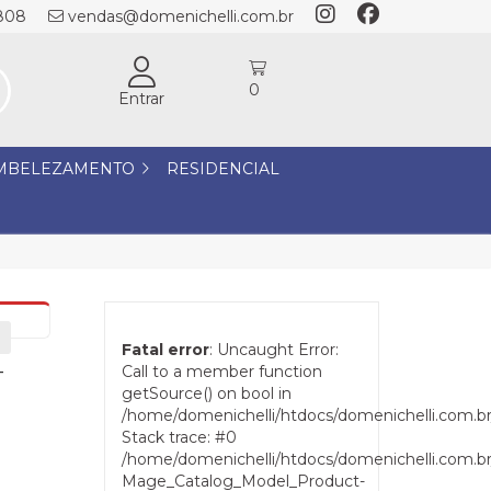
1808
vendas@domenichelli.com.br
0
Entrar
MBELEZAMENTO
RESIDENCIAL
Fatal error
: Uncaught Error:
-
Call to a member function
getSource() on bool in
/home/domenichelli/htdocs/domenichelli.com.b
Stack trace: #0
/home/domenichelli/htdocs/domenichelli.com.br/
Mage_Catalog_Model_Product-